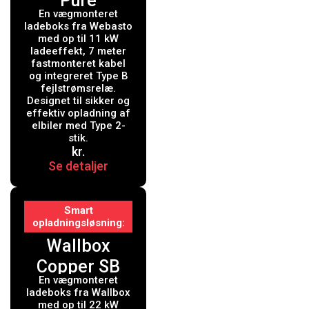
Pure
En vægmonteret
Ladeboks 11
ladeboks fra Webasto
kW Type 2
med op til 11 kW
ladeeffekt, 7 meter
Black Edition
fastmonteret kabel
og integreret Type B
med 7 mtr.
fejlstrømsrelæ.
kabel -
Designet til sikker og
effektiv opladning af
Integreret
elbiler med Type 2-
stik.
Type B
kr.
fejlstrømsrel
Se detaljer
æ
Smart
opladningsløsning
Wallbox
Copper SB
En vægmonteret
ladeboks
ladeboks fra Wallbox
med Wi-Fi 22
med op til 22 kW