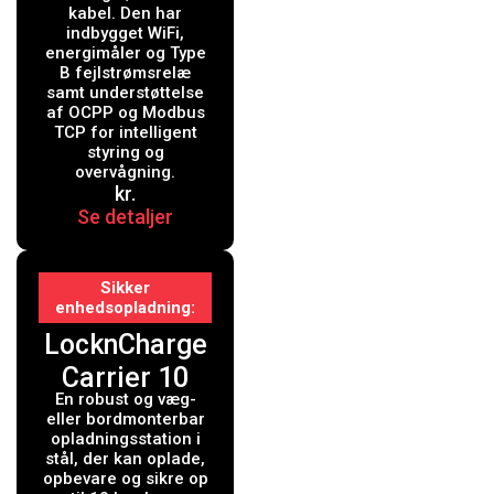
kabel. Den har
kabel - Inkl.
indbygget WiFi,
WiFi, måler
energimåler og Type
B fejlstrømsrelæ
og Type B
samt understøttelse
af OCPP og Modbus
fejlstrømsrel
TCP for intelligent
æ
styring og
overvågning.
kr.
Se detaljer
Sikker
enhedsopladning
LocknCharge
Carrier 10
En robust og væg-
Charging
eller bordmonterbar
Station -
opladningsstation i
stål, der kan oplade,
cabinet unit
opbevare og sikre op