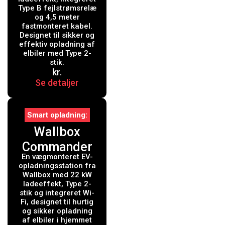
Black Edition
Type B fejlstrømsrelæ
og 4,5 meter
med 4.5 mtr.
fastmonteret kabel.
kabel -
Designet til sikker og
effektiv opladning af
Integreret
elbiler med Type 2-
stik.
Type B
kr.
fejlstrømsrel
Se detaljer
æ
Smart opladning
Wallbox
Commander
En vægmonteret EV-
2 ladeboks
opladningsstation fra
med Wi-Fi, 22
Wallbox med 22 kW
ladeeffekt, Type 2-
kW, 5 meter,
stik og integreret Wi-
Fi, designet til hurtig
Type 2, sort
og sikker opladning
af elbiler i hjemmet