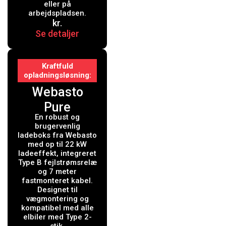
eller på
arbejdspladsen.
kr.
Se detaljer
Kraftfuld
opladningsløsning
Webasto
Pure
En robust og
Ladeboks 22
brugervenlig
kW Type 2
ladeboks fra Webasto
med op til 22 kW
Black Edition
ladeeffekt, integreret
Type B fejlstrømsrelæ
med 7 mtr.
og 7 meter
kabel -
fastmonteret kabel.
Designet til
Integreret
vægmontering og
kompatibel med alle
Type B
elbiler med Type 2-