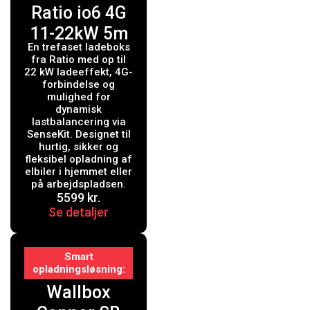
Ratio io6 4G
11-22kW 5m
En trefaset ladeboks
fra Ratio med op til
22 kW ladeeffekt, 4G-
forbindelse og
mulighed for
dynamisk
lastbalancering via
SenseKit. Designet til
hurtig, sikker og
fleksibel opladning af
elbiler i hjemmet eller
på arbejdspladsen.
5599
kr.
Se detaljer
Smart
opladningsløsning
Wallbox