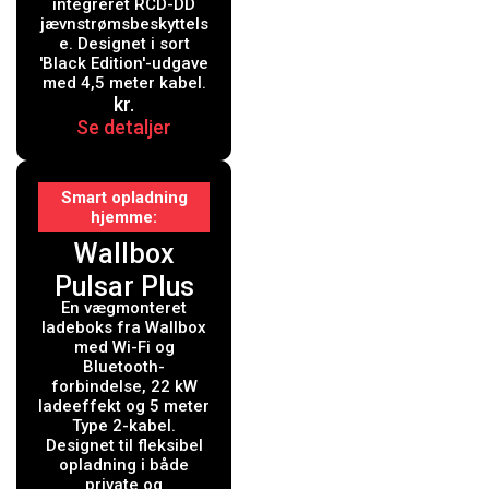
integreret RCD-DD
kabel -
jævnstrømsbeskyttels
e. Designet i sort
Integreret
'Black Edition'-udgave
med 4,5 meter kabel.
RCD-DD
kr.
jævnstrøms
Se detaljer
beskyttelsesr
elæ
Smart opladning
hjemme
Wallbox
Pulsar Plus
En vægmonteret
ladeboks
ladeboks fra Wallbox
med Wi-Fi, 22
med Wi-Fi og
Bluetooth-
kW, 5 meter,
forbindelse, 22 kW
ladeeffekt og 5 meter
Type 2, sort
Type 2-kabel.
Designet til fleksibel
opladning i både
private og