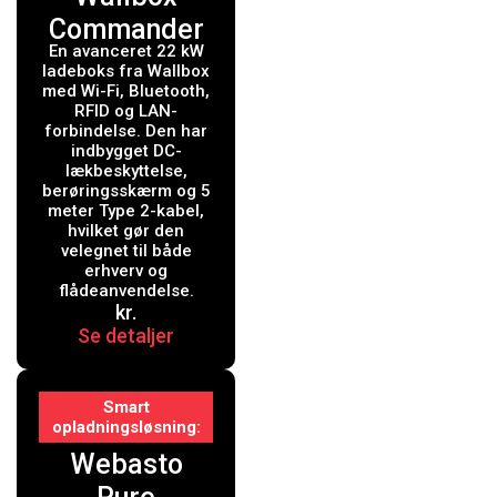
Commander
En avanceret 22 kW
2 ladeboks
ladeboks fra Wallbox
med Wi-Fi, 22
med Wi-Fi, Bluetooth,
RFID og LAN-
kW, 5 meter,
forbindelse. Den har
indbygget DC-
Type 2, hvid
lækbeskyttelse,
berøringsskærm og 5
meter Type 2-kabel,
hvilket gør den
velegnet til både
erhverv og
flådeanvendelse.
kr.
Se detaljer
Smart
opladningsløsning
Webasto