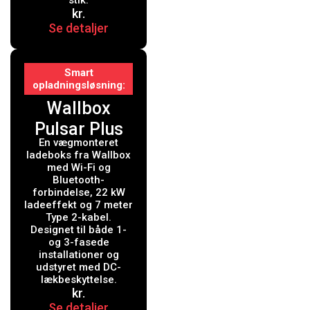
fejlstrømsrel
stik.
kr.
æ
Se detaljer
Smart
opladningsløsning
Wallbox
Pulsar Plus
En vægmonteret
ladeboks
ladeboks fra Wallbox
med Wi-Fi, 22
med Wi-Fi og
Bluetooth-
kW, 7 meter,
forbindelse, 22 kW
ladeeffekt og 7 meter
Type 2, sort
Type 2-kabel.
Designet til både 1-
og 3-fasede
installationer og
udstyret med DC-
lækbeskyttelse.
kr.
Se detaljer