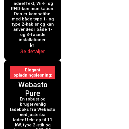
ladeeffekt, Wi-Fi og
kW Type 1 og
RFID-kommunikation.
Den er kompatibel
2, sort
med både type 1- og
type 2-kabler og kan
anvendes i både 1-
og 3-fasede
installationer.
kr.
Se detaljer
Elegant
opladningsløsning
Webasto
Pure
En robust og
Ladeboks 11
brugervenlig
kW Type 2
ladeboks fra Webasto
med justerbar
Black Edition
ladeeffekt op til 11
kW, type 2-stik og
med 4.5 mtr.