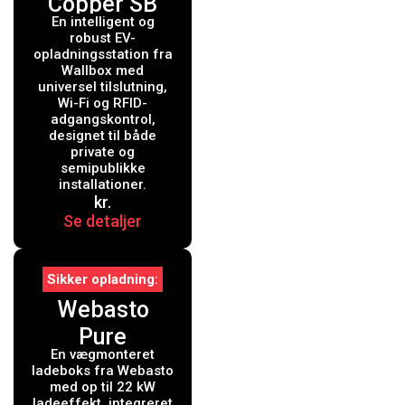
Copper SB
En intelligent og
ladeboks
robust EV-
med Wi-Fi 11
opladningsstation fra
Wallbox med
kW Type 1 og
universel tilslutning,
Wi-Fi og RFID-
2, sort
adgangskontrol,
designet til både
private og
semipublikke
installationer.
kr.
Se detaljer
Sikker opladning
Webasto
Pure
En vægmonteret
Ladeboks 22
ladeboks fra Webasto
kW Type 2
med op til 22 kW
ladeeffekt, integreret