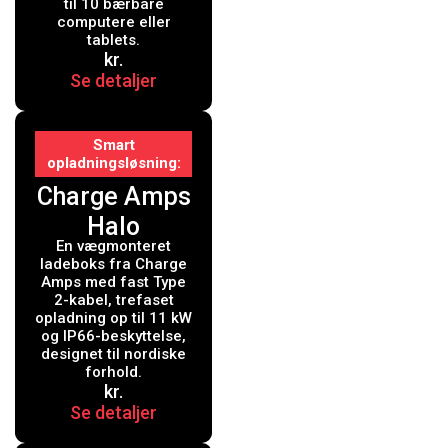
til 10 bærbare
computere eller
tablets.
kr.
Se detaljer
Smart
opladningsløsning
Charge Amps
Halo
En vægmonteret
Ladeboks
ladeboks fra Charge
16A 11 kW
Amps med fast Type
2-kabel, trefaset
Type 2 med
opladning op til 11 kW
og IP66-beskyttelse,
7,5 mtr. kabel
designet til nordiske
forhold.
kr.
Se detaljer