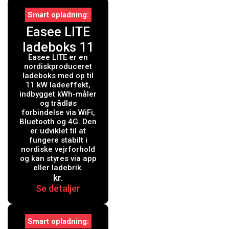
Smart opladning
Easee LITE
ladeboks 11
Easee LITE er en
kW med kWh-
nordiskproduceret
måler, Type 2,
ladeboks med op til
11 kW ladeeffekt,
WiFi og 4G,
indbygget kWh-måler
og trådløs
Sort
forbindelse via WiFi,
Bluetooth og 4G. Den
er udviklet til at
fungere stabilt i
nordiske vejrforhold
og kan styres via app
eller ladebrik.
kr.
Se detaljer
Smart opladning