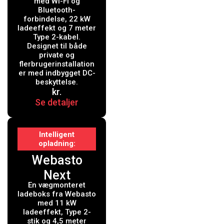
med Wi-Fi, 22
med Wi-Fi og
Bluetooth-
kW, 7 meter,
forbindelse, 22 kW
ladeeffekt og 7 meter
Type 2, hvid
Type 2-kabel.
Designet til både
private og
flerbrugerinstallation
er med indbygget DC-
beskyttelse.
kr.
Se detaljer
Intelligent
opladning
Webasto
Next
En vægmonteret
Ladeboks 11
ladeboks fra Webasto
kW Type 2
med 11 kW
ladeeffekt, Type 2-
med 4,5 mtr.
stik og 4,5 meter