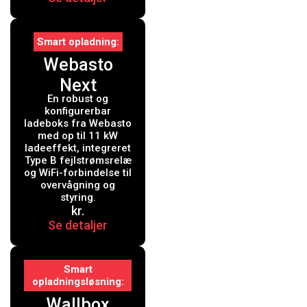
Smart opladning
Webasto
Next
En robust og
Ladeboks 11
konfigurerbar
kW Type 2
ladeboks fra Webasto
med op til 11 kW
med 7 mtr.
ladeeffekt, integreret
Type B fejlstrømsrelæ
kabel - Inkl.
og WiFi-forbindelse til
WiFi, måler
overvågning og
styring.
og Type B
kr.
Se detaljer
fejlstrømsrel
æ
Smart
opladningsløsning
Wallbox